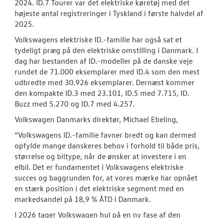
2024. ID.7 Tourer var det elektriske køretøj med det
højeste antal registreringer i Tyskland i første halvdel af
2025.
Volkswagens elektriske ID.-familie har også sat et
tydeligt præg på den elektriske omstilling i Danmark. I
dag har bestanden af ID.-modeller på de danske veje
rundet de 71.000 eksemplarer med ID.4 som den mest
udbredte med 30.926 eksemplarer. Dernæst kommer
den kompakte ID.3 med 23.101, ID.5 med 7.715, ID.
Buzz med 5.270 og ID.7 med 4.257.
Volkswagen Danmarks direktør, Michael Ebeling,
“Volkswagens ID.-familie favner bredt og kan dermed
opfylde mange danskeres behov i forhold til både pris,
størrelse og biltype, når de ønsker at investere i en
elbil. Det er fundamentet i Volkswagens elektriske
succes og baggrunden for, at vores mærke har opnået
en stærk position i det elektriske segment med en
markedsandel på 18,9 % ÅTD i Danmark.
I 2026 tager Volkswagen hul på en ny fase af den