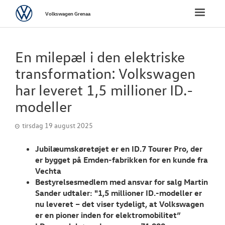
Volkswagen
Toggle
Volkswagen Grenaa
naviga
FORSIDE
En milepæl i den elektriske
NYE PERSONBI
transformation: Volkswagen
har leveret 1,5 millioner ID.-
NYE VAREBILER
modeller
BRUGTE BILER
tirsdag 19 august 2025
VÆRKSTED
Jubilæumskøretøjet er en ID.7 Tourer Pro, der
er bygget på Emden-fabrikken for en kunde fra
Vechta
SKADECENTER
Bestyrelsesmedlem med ansvar for salg Martin
Sander udtaler: "1,5 millioner ID.-modeller er
TILBEHØR
nu leveret – det viser tydeligt, at Volkswagen
er en pioner inden for elektromobilitet”