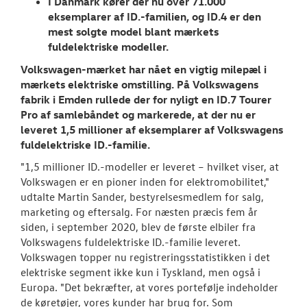
I Danmark kører der nu over 71.000
RESERVEDELE
eksemplarer af ID.-familien, og ID.4 er den
mest solgte model blant mærkets
NYHEDER
fuldelektriske modeller.
Volkswagen-mærket har nået en vigtig milepæl i
Tilmeld dig V
mærkets elektriske omstilling. På Volkswagens
Danmarks nyh
fabrik i Emden rullede der for nyligt en ID.7 Tourer
Pro af samlebåndet og markerede, at der nu er
Aktuelt
leveret 1,5 millioner af eksemplarer af Volkswagens
fuldelektriske ID.-familie.
OM OS
"1,5 millioner ID.-modeller er leveret – hvilket viser, at
Volkswagen er en pioner inden for elektromobilitet,"
JOB OG KARRI
udtalte Martin Sander, bestyrelsesmedlem for salg,
marketing og eftersalg. For næsten præcis fem år
siden, i september 2020, blev de første elbiler fra
Volkswagens fuldelektriske ID.-familie leveret.
Volkswagen topper nu registreringsstatistikken i det
elektriske segment ikke kun i Tyskland, men også i
Europa. "Det bekræfter, at vores portefølje indeholder
de køretøjer, vores kunder har brug for. Som