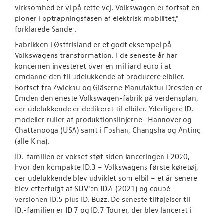
virksomhed er vi på rette vej. Volkswagen er fortsat en
pioner i optrapningsfasen af elektrisk mobilitet,"
forklarede Sander.
Fabrikken i Østfrisland er et godt eksempel på
Volkswagens transformation. I de seneste år har
koncernen investeret over en milliard euro i at
omdanne den til udelukkende at producere elbiler.
Bortset fra Zwickau og Gläserne Manufaktur Dresden er
Emden den eneste Volkswagen-fabrik på verdensplan,
der udelukkende er dedikeret til elbiler. Yderligere ID.-
modeller ruller af produktionslinjerne i Hannover og
Chattanooga (USA) samt i Foshan, Changsha og Anting
(alle Kina).
ID.-familien er vokset støt siden lanceringen i 2020,
hvor den kompakte ID.3 – Volkswagens første køretøj,
der udelukkende blev udviklet som elbil – et år senere
blev efterfulgt af SUV'en ID.4 (2021) og coupé-
versionen ID.5 plus ID. Buzz. De seneste tilføjelser til
ID.-familien er ID.7 og ID.7 Tourer, der blev lanceret i