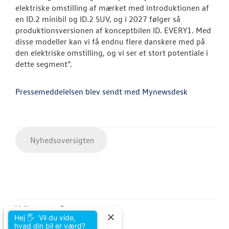
elektriske omstilling af mærket med introduktionen af
en ID.2 minibil og ID.2 SUV, og i 2027 følger så
produktionsversionen af konceptbilen ID. EVERY1. Med
disse modeller kan vi få endnu flere danskere med på
den elektriske omstilling, og vi ser et stort potentiale i
dette segment”.
Pressemeddelelsen blev sendt med Mynewsdesk
Nyhedsoversigten
Volkswagen Grenaa
Hej 🖐 Vil du vide,
Trekanten 8
hvad din bil er værd?
8500 Grenaa