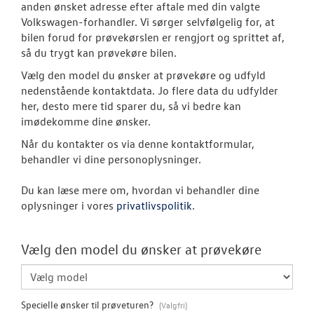
Book en salgs
anden ønsket adresse efter aftale med din valgte
Volkswagen-forhandler. Vi sørger selvfølgelig for, at
Garanti
bilen forud for prøvekørslen er rengjort og sprittet af,
så du trygt kan prøvekøre bilen.
BRUGTE BILER
Vælg den model du ønsker at prøvekøre og udfyld
nedenstående kontaktdata. Jo flere data du udfylder
her, desto mere tid sparer du, så vi bedre kan
VÆRKSTED
imødekomme dine ønsker.
Når du kontakter os via denne kontaktformular,
SKADECENTER
behandler vi dine personoplysninger.
TILBEHØR
Du kan læse mere om, hvordan vi behandler dine
oplysninger i vores
privatlivspolitik
.
RESERVEDELE
Vælg den model du ønsker at prøvekøre
NYHEDER
OM OS
Specielle ønsker til prøveturen?