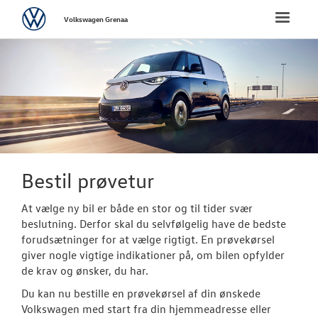
Volkswagen
Toggle
Volkswagen Grenaa
naviga
FORSIDE
NYE PERSONBI
NYE VAREBILER
ErhvervsCente
Bestil prøvetur
Bestil prøvetu
At vælge ny bil er både en stor og til tider svær
beslutning. Derfor skal du selvfølgelig have de bedste
Finansiering
forudsætninger for at vælge rigtigt. En prøvekørsel
giver nogle vigtige indikationer på, om bilen opfylder
Modeller
de krav og ønsker, du har.
Byg din Volks
Du kan nu bestille en prøvekørsel af din ønskede
Volkswagen med start fra din hjemmeadresse eller