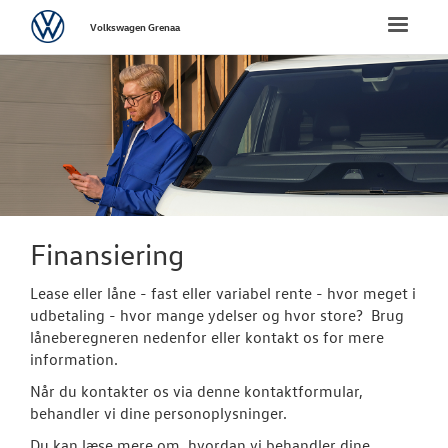
Volkswagen
Toggle
Volkswagen Grenaa
naviga
FORSIDE
NYE PERSONBI
NYE VAREBILER
ErhvervsCente
Finansiering
Bestil prøvetu
Lease eller låne - fast eller variabel rente - hvor meget i
udbetaling - hvor mange ydelser og hvor store? Brug
Finansiering
låneberegneren nedenfor eller kontakt os for mere
information.
Modeller
Når du kontakter os via denne kontaktformular,
Byg din Volks
behandler vi dine personoplysninger.
Du kan læse mere om, hvordan vi behandler dine