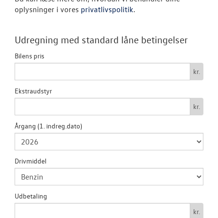
Book en salgs
oplysninger i vores
privatlivspolitik
.
Garanti
Udregning med standard låne betingelser
BRUGTE BILER
Bilens pris
kr.
VÆRKSTED
Ekstraudstyr
SKADECENTER
kr.
Årgang (1. indreg.dato)
TILBEHØR
RESERVEDELE
Drivmiddel
NYHEDER
Udbetaling
OM OS
kr.