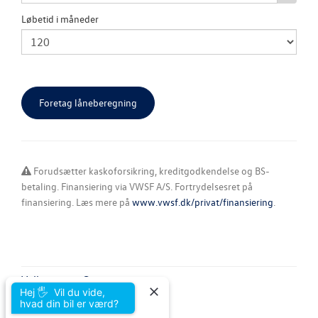
JOB OG KARRI
Løbetid i måneder
Forudsætter kaskoforsikring, kreditgodkendelse og BS-
betaling. Finansiering via VWSF A/S. Fortrydelsesret på
finansiering. Læs mere på
www.vwsf.dk/privat/finansiering
.
Volkswagen Grenaa
Hej 🖐 Vil du vide,
Trekanten 8
hvad din bil er værd?
8500 Grenaa
Tlf.:
86 32 14 11