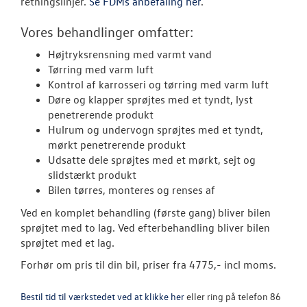
retningslinjer.
Se FDMs anbefaling her
.
Softwareopda
Vores behandlinger omfatter:
Rustbeskyttel
Højtryksrensning med varmt vand
Tørring med varm luft
Olieskiftservic
Kontrol af karrosseri og tørring med varm luft
Døre og klapper sprøjtes med et tyndt, lyst
VW Connect
penetrerende produkt
Hulrum og undervogn sprøjtes med et tyndt,
Volkswagen Se
mørkt penetrerende produkt
Udsatte dele sprøjtes med et mørkt, sejt og
Service 5+ til e
slidstærkt produkt
Bilen tørres, monteres og renses af
Længere levet
Ved en komplet behandling (første gang) bliver bilen
slid
sprøjtet med to lag. Ved efterbehandling bliver bilen
sprøjtet med et lag.
Service Cam
Forhør om pris til din bil, priser fra 4775,- incl moms.
Serviceabonn
Bestil tid til værkstedet ved at klikke her
eller ring på telefon 86
Volkswagen Er