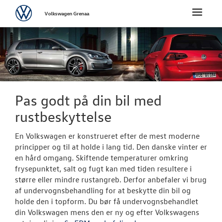
Volkswagen
Toggle
Volkswagen Grenaa
naviga
FORSIDE
NYE PERSONBI
NYE VAREBILER
Pas godt på din bil med
rustbeskyttelse
BRUGTE BILER
En Volkswagen er konstrueret efter de mest moderne
VÆRKSTED
principper og til at holde i lang tid. Den danske vinter er
en hård omgang. Skiftende temperaturer omkring
frysepunktet, salt og fugt kan med tiden resultere i
Koncepter og 
større eller mindre rustangreb. Derfor anbefaler vi brug
af undervognsbehandling for at beskytte din bil og
Bestil tid på 
holde den i topform. Du bør få undervognsbehandlet
din Volkswagen mens den er ny og efter Volkswagens
Hjulskifte