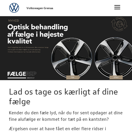
Volkswagen
Toggle
Volkswagen Grenaa
naviga
FORSIDE
NYE PERSONBI
NYE VAREBILER
BRUGTE BILER
VÆRKSTED
Lad os tage os kærligt af dine
fælge
Koncepter og 
Kender du den fæle lyd, når du for sent opdager at dine
Bestil tid på 
fine alufælge er kommet for tæt på en kantsten?
Hjulskifte
Ærgelsen over at have fået en eller flere ridser i