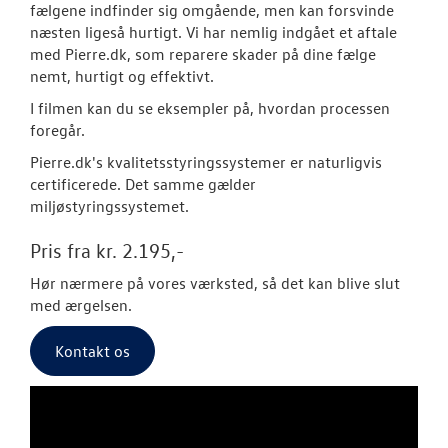
fælgene indfinder sig omgående, men kan forsvinde
Softwareopda
næsten ligeså hurtigt. Vi har nemlig indgået et aftale
med Pierre.dk, som reparere skader på dine fælge
Rustbeskyttel
nemt, hurtigt og effektivt.
I filmen kan du se eksempler på, hvordan processen
Olieskiftservic
foregår.
VW Connect
Pierre.dk's kvalitetsstyringssystemer er naturligvis
certificerede. Det samme gælder
Volkswagen Se
miljøstyringssystemet.
Service 5+ til e
Pris fra kr. 2.195,-
Hør nærmere på vores værksted, så det kan blive slut
Længere levet
med ærgelsen.
slid
Kontakt os
Service Cam
Serviceabonn
Volkswagen Er