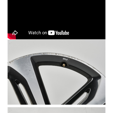
Service 5+
Velkomstpakke 
MinVolkswage
Kontrol af uds
Service til all
Synstjek
Fælgerep
SKADECENTER
TILBEHØR
RESERVEDELE