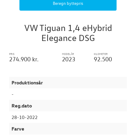
Beregn byttepris
SKADECENTER
VW Tiguan 1,4 eHybrid
TILBEHØR
Elegance DSG
RESERVEDELE
PRIS
MODELÅR
KILOMETER
NYHEDER
274.900 kr.
2023
92.500
OM OS
Produktionsår
JOB OG KARRI
-
Reg.dato
28-10-2022
Farve