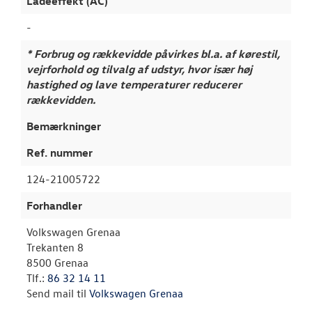
Ladeeffekt (AC)
-
* Forbrug og rækkevidde påvirkes bl.a. af kørestil,
vejrforhold og tilvalg af udstyr, hvor især høj
hastighed og lave temperaturer reducerer
rækkevidden.
Bemærkninger
Ref. nummer
124-21005722
Forhandler
Volkswagen Grenaa
Trekanten 8
8500 Grenaa
Tlf.:
86 32 14 11
Send mail til
Volkswagen Grenaa