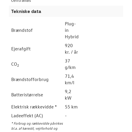
centrallås
Tekniske data
Plug-
Brændstof
in
Hybrid
920
Ejerafgift
kr. / år
37
CO
2
g/km
71,4
Brændstofforbrug
km/l
9,2
Batteristørrelse
kW
Elektrisk rækkevidde *
55 km
Ladeeffekt (AC)
-
* Forbrug og rækkevidde påvirkes
bl.a. af kørestil, vejrforhold og