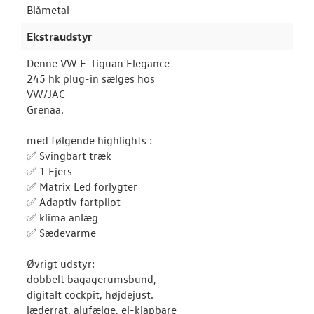
Blåmetal
Ekstraudstyr
Denne VW E-Tiguan Elegance
245 hk plug-in sælges hos
VW/JAC
Grenaa.
med følgende highlights :
✅ Svingbart træk
✅ 1 Ejers
✅ Matrix Led forlygter
✅ Adaptiv fartpilot
✅ klima anlæg
✅ Sædevarme
Øvrigt udstyr:
dobbelt bagagerumsbund,
digitalt cockpit, højdejust.
læderrat, alufælge, el-klapbare