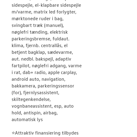
sidespejle, el-klapbare sidespejle
m/varme, matrix led forlygter,
mørktonede ruder i bag,
svingbart træk (manuel),
nøglefri tænding, elektrisk
parkeringsbremse, fuldaut.
klima, fjernb. centrallås, el
betjent bagklap, sædevarme,
aut. nedbl. bakspejl, adaptiv
fartpilot, nøglefri adgang, varme
i rat, dab+ radio, apple carplay,
android auto, navigation,
bakkamera, parkeringssensor
(for), fjernlysassistent,
skiltegenkendelse,
vognbaneassistent, esp, auto
hold, antispin, airbag,
automatisk lys
⭐Attraktiv finansiering tilbydes