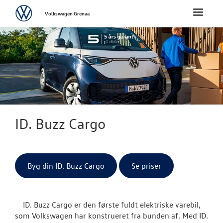
Volkswagen
Toggle
Volkswagen Grenaa
naviga
FORSIDE
NYE PERSONBI
NYE VAREBILER
ErhvervsCente
ID. Buzz Cargo
Bestil prøvetu
Finansiering
Byg din ID. Buzz Cargo
Se priser
Modeller
ID. Buzz Cargo er den første fuldt elektriske varebil,
ID. Buzz Car
som Volkswagen har konstrueret fra bunden af. Med ID.