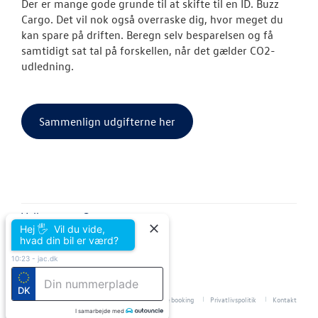
Der er mange gode grunde til at skifte til en ID. Buzz
Cargo. Det vil nok også overraske dig, hvor meget du
kan spare på driften. Beregn selv besparelsen og få
samtidigt sat tal på forskellen, når det gælder CO2-
udledning.
Sammenlign udgifterne her
Volkswagen Grenaa
Hej 🖐 Vil du vide,
Trekanten 8
hvad din bil er værd?
8500 Grenaa
Tlf.:
86 32 14 11
10:23
-
jac.dk
E-mail:
grenaa@volkswagen.dk
CVR: 29220417
DK
Cookiepolitik
Betingelser for online booking
Privatlivspolitik
Kontakt
I samarbejde med