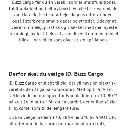
Buzz Cargo får du en varebil som er multifunktionel,
Caddy Cargo
fuldt opkoblet og helt nytænkt. En elektrisk varebil, der
kan klare de fleste af arbejdsdagens udfordringer -
Vans
også i storbyens smalle gader og stræder. Udover at
være rummelig, praktisk og spækket med den nyeste
Crafter
teknologi, byder ID. Buzz Cargo dig velkommen med et
blink – Varebilen som giver et smil på læben.
Transporter
Amarok
e-Transporte
Derfor skal du vælge ID. Buzz Cargo
Transporter 
ID. Buzz Cargo er skabt til dig, der vil have en elektrisk
varebil uden at gå på kompromis. Med op til 449 km
Byg din Volks
rækkevidde og mulighed for lynopladning fra 10–80 %
på kun 26 minutter får du en varebil, der er lige så klar
Book en salgs
til bykørsel som til de længere ture.
Garanti
Du kan vælge mellem 170, 286 eller 340 hk 4MOTION,
alt efter om du har brug for maksimal trækkraft,