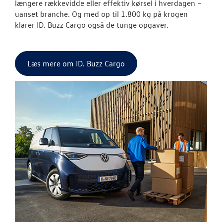
BRUGTE BILER
længere rækkevidde eller effektiv kørsel i hverdagen –
uanset branche. Og med op til 1.800 kg på krogen
klarer ID. Buzz Cargo også de tunge opgaver.
VÆRKSTED
SKADECENTER
Læs mere om ID. Buzz Cargo
TILBEHØR
RESERVEDELE
NYHEDER
OM OS
JOB OG KARRI