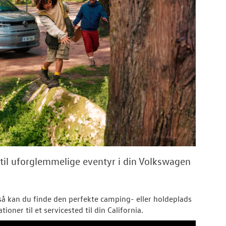
d til uforglemmelige eventyr i din Volkswagen
 så kan du finde den perfekte camping- eller holdeplads
oner til et servicested til din California.