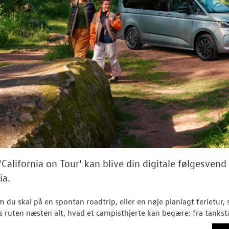
'California on Tour' kan blive din digitale følgesven
ia.
 du skal på en spontan roadtrip, eller en nøje planlagt ferietur,
s ruten næsten alt, hvad et campisthjerte kan begære: fra tankstati