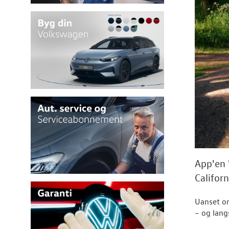
App'en 
Californ
Uanset om
– og lang