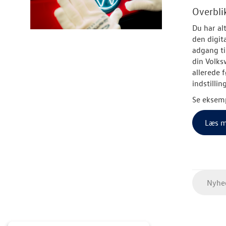
Overblik
Du har al
den digit
adgang ti
din
Volks
allerede 
indstillin
Se eksemp
Læs m
Nyhed