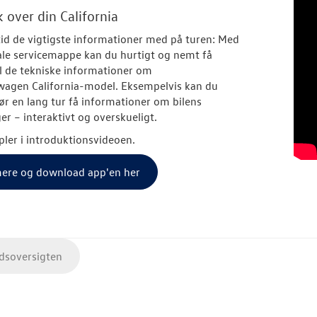
 over din California
tid de vigtigste informationer med på turen: Med
ale servicemappe kan du hurtigt og nemt få
l de tekniske informationer om
wagen
California-model. Eksempelvis kan du
før en lang tur få informationer om bilens
ger – interaktivt og overskueligt.
ler i introduktionsvideoen.
ere og download app'en her
soversigten